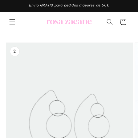
Ir
Envío GRATIS para pedidos mayores de 50€
directamente
al contenido
Carrito
Ir
directamente
a la
información
del producto