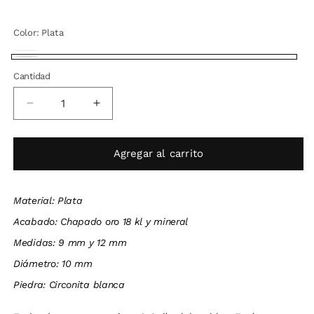
Color:
Plata
Bañado
Variante
Plata
en
agotada
Cantidad
Oro
o
no
disponible
Reducir
Aumentar
cantidad
cantidad
para
para
Pendientes
Pendientes
Agregar al carrito
Nigela
Nigela
Material: Plata
Acabado: Chapado oro 18 kl y mineral
Medidas: 9 mm y 12 mm
Diámetro: 10 mm
Piedra: Circonita blanca