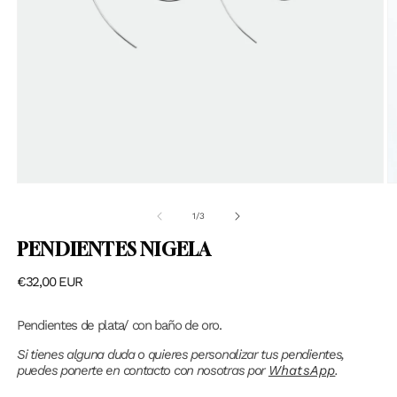
Abrir
elemento
multimedia
1
en
una
ventana
A
modal
e
m
de
1
/
3
2
e
PENDIENTES NIGELA
u
v
PRECIO
€32,00 EUR
m
HABITUAL
Pendientes de plata/ con baño de oro.
Si tienes alguna duda o quieres personalizar tus pendientes,
puedes ponerte en contacto con nosotras por
WhatsApp
.